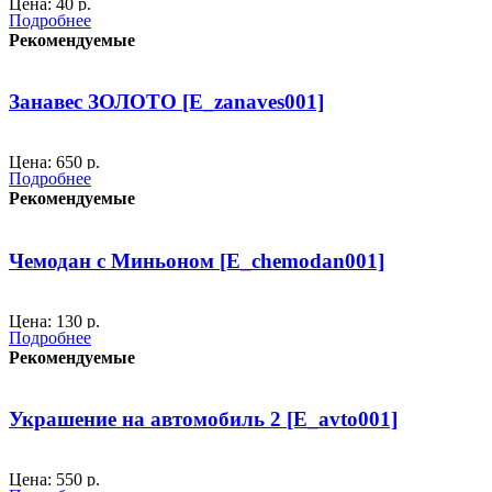
Цена: 40 р.
Подробнее
Рекомендуемые
Размер одного флажка: 19х15 см.
Длина 1 гирлянды 5 метров .
Занавес ЗОЛОТО [E_zanaves001]
На одной гирлянде 23 флажка.
материал: плащевая ткань
Цена: 650 р.
Подробнее
Рекомендуемые
Размер: 200х200 см.
300
Материал: пенокартон, глиттер, лак.
Чемодан с Миньоном [E_chemodan001]
Блестящий занавес из золотых кругов.
Рекомендован для новогодних оформлений,
Цена: 130 р.
Подробнее
ганстерских вечериной, Оскар, голливуд.
Рекомендуемые
Размер: 68х38х18 см.
Предоставляется отдельными нитями для удобства монтажа.
Ярко-желтый чемодан с миньоном
Украшение на автомобиль 2 [E_avto001]
300
Цена: 550 р.