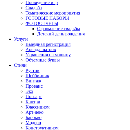
Проведение игр
Свадьба
Тематические мероприятия
ГОТОВЫЕ НАБОРЫ
ФОТООТЧЕТЫ
Оформление свадьбы
Детский день рождения
Услуги
Выездная регистрация
Аренда шатров
Украшения на машину
Объемные буквы
Cтили
Рустик
Шебби-шик
Винтаж
Прованс
Эко
Поп-арт
Кантри
Классицизм
Арт-деко
Барокко
Модерн
Конструктивизм