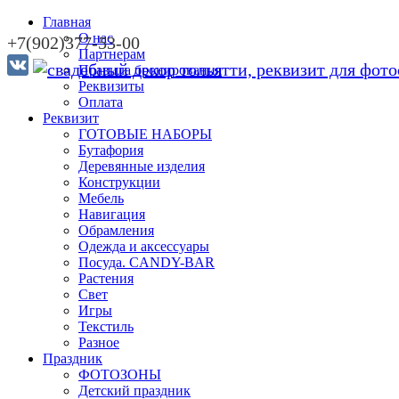
Главная
О нас
+7(902)377-53-00
Партнерам
Правила бронирования
Реквизиты
Оплата
Реквизит
ГОТОВЫЕ НАБОРЫ
Бутафория
Деревянные изделия
Конструкции
Мебель
Навигация
Обрамления
Одежда и аксессуары
Посуда. CANDY-BAR
Растения
Свет
Игры
Текстиль
Разное
Праздник
ФОТОЗОНЫ
Детский праздник