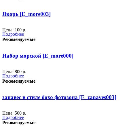
Снабжены отверстием для установки свечей.
Якорь [E_more003]
Обработаны специальным составом против возгорания.
По морской тематике рекомендуем в дополнение: штурвал,
Цена: 100 р.
Подробнее
якорь и морские подушки.
Рекомендуемые
300
Набор морской [E_more000]
300
Цена: 800 р.
Подробнее
Рекомендуемые
Штурвал на постаменте, якорь, 3 морских фонаря.
занавес в стиле бохо фотозона [E_zanaves003]
300
Цена: 500 р.
Подробнее
Рекомендуемые
Размеры: длина вуали 300х300 см., длина композиции 165 см. ш