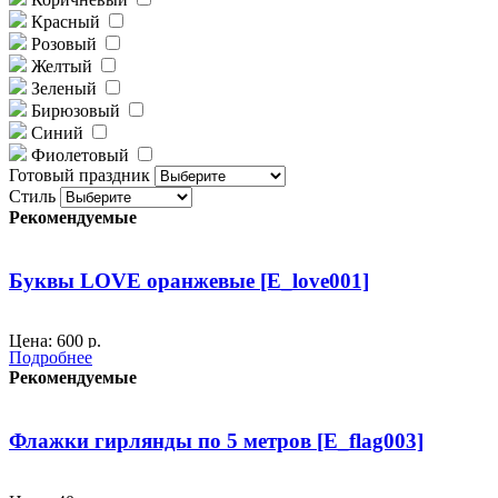
Красный
Розовый
Желтый
Зеленый
Бирюзовый
Синий
Фиолетовый
Готовый праздник
Стиль
Рекомендуемые
Буквы LOVE оранжевые [E_love001]
Цена: 600 р.
Подробнее
Рекомендуемые
Цвет: оранжевый.
Материал: фанера, акрил, лак
Флажки гирлянды по 5 метров [E_flag003]
размер: каждая буква высота 76 см., ширина 44 см.
300