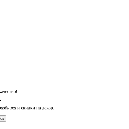
качество!
?
раздника
и скидки на декор.
нок