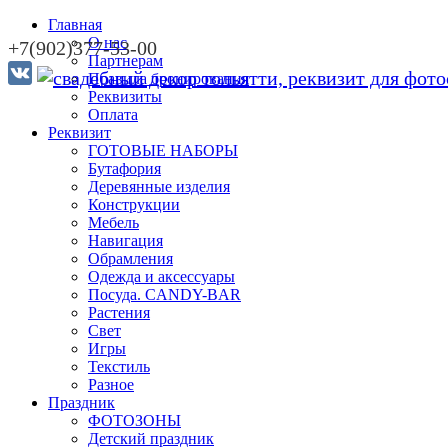
Главная
О нас
+7(902)377-53-00
Партнерам
Правила бронирования
Реквизиты
Оплата
Реквизит
ГОТОВЫЕ НАБОРЫ
Бутафория
Деревянные изделия
Конструкции
Мебель
Навигация
Обрамления
Одежда и аксессуары
Посуда. CANDY-BAR
Растения
Свет
Игры
Текстиль
Разное
Праздник
ФОТОЗОНЫ
Детский праздник