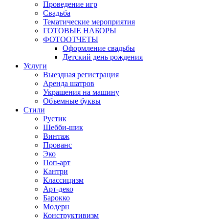
Проведение игр
Свадьба
Тематические мероприятия
ГОТОВЫЕ НАБОРЫ
ФОТООТЧЕТЫ
Оформление свадьбы
Детский день рождения
Услуги
Выездная регистрация
Аренда шатров
Украшения на машину
Объемные буквы
Cтили
Рустик
Шебби-шик
Винтаж
Прованс
Эко
Поп-арт
Кантри
Классицизм
Арт-деко
Барокко
Модерн
Конструктивизм